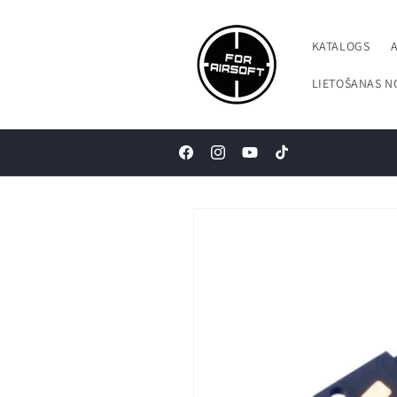
Pāriet uz
saturu
KATALOGS
LIETOŠANAS N
Facebook
Instagram
YouTube
TikTok
Pāriet uz
produkta
informāciju