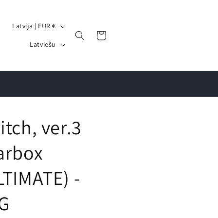
V
Latvija | EUR €
Grozs
a
V
Latviešu
l
a
s
l
t
o
s
d
/
a
itch, ver.3
r
e
arbox
ģ
LTIMATE) -
i
o
G
n