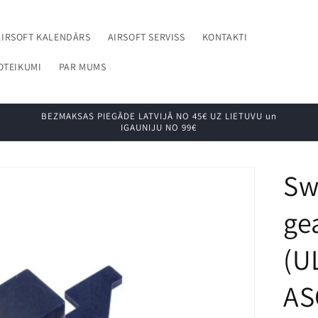
AIRSOFT KALENDĀRS
AIRSOFT SERVISS
KONTAKTI
OTEIKUMI
PAR MUMS
BEZMAKSAS PIEGĀDE LATVIJĀ NO 45€ UZ LIETUVU un
IGAUNIJU NO 99€
Sw
ge
(U
AS