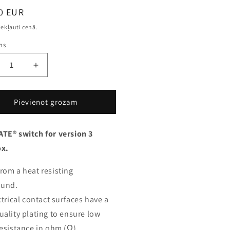
s
tā
0 EUR
iekļauti cenā.
ms
crease
Increase
ntity
quantity
for
tch,
Switch,
Pievienot grozam
.3
ver.3
arbox
gearbox
TE® switch for version 3
LTIMATE)
(ULTIMATE)
-
ox.
G
ASG
rom a heat resisting
und.
ctrical contact surfaces have a
uality plating to ensure low
resistance in ohm (Ω).