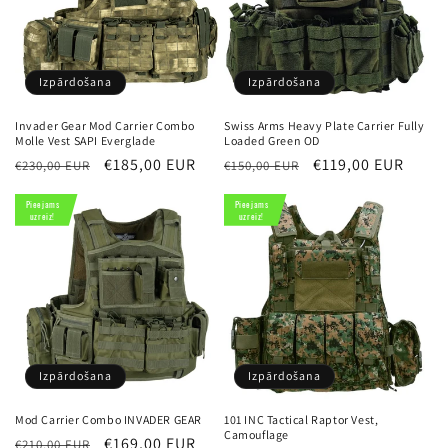
i
j
a
Izpārdošana
Izpārdošana
:
Invader Gear Mod Carrier Combo
Swiss Arms Heavy Plate Carrier Fully
Molle Vest SAPI Everglade
Loaded Green OD
Parastā
Izpārdošanas
€185,00 EUR
Parastā
Izpārdošanas
€119,00 EUR
€230,00 EUR
€150,00 EUR
cena
cena
cena
cena
Pieejams
Pieejams
uzreiz!
uzreiz!
Izpārdošana
Izpārdošana
Mod Carrier Combo INVADER GEAR
101 INC Tactical Raptor Vest,
Camouflage
Parastā
Izpārdošanas
€169,00 EUR
€210,00 EUR