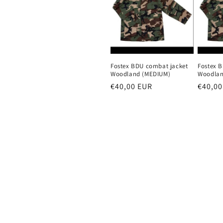
k
c
i
Fostex BDU combat jacket
Fostex 
j
Woodland (MEDIUM)
Woodlan
Parastā
€40,00 EUR
Parast
€40,00
cena
cena
a
: