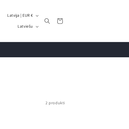
V
Latvija | EUR €
Grozs
a
V
Latviešu
l
a
s
l
t
o
s
d
/
a
r
e
ģ
i
2 produkti
o
n