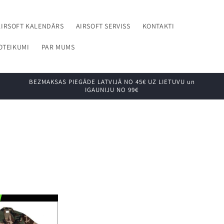
AIRSOFT KALENDĀRS
AIRSOFT SERVISS
KONTAKTI
OTEIKUMI
PAR MUMS
BEZMAKSAS PIEGĀDE LATVIJĀ NO 45€ UZ LIETUVU un
IGAUNIJU NO 99€