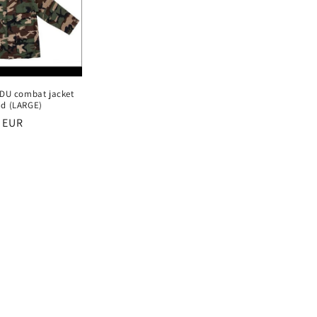
BDU combat jacket
d (LARGE)
ā
 EUR