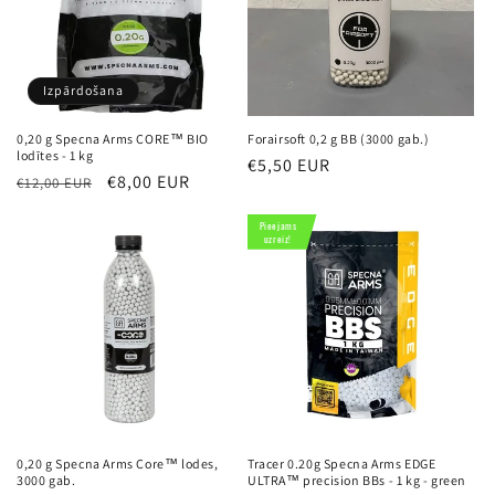
i
j
a
Izpārdošana
:
0,20 g Specna Arms CORE™ BIO
Forairsoft 0,2 g BB (3000 gab.)
lodītes - 1 kg
Parastā
€5,50 EUR
Parastā
Izpārdošanas
€8,00 EUR
€12,00 EUR
cena
cena
cena
Pieejams
uzreiz!
0,20 g Specna Arms Core™ lodes,
Tracer 0.20g Specna Arms EDGE
3000 gab.
ULTRA™ precision BBs - 1 kg - green