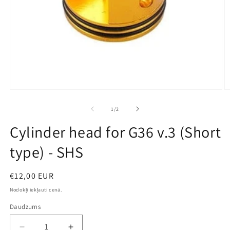
Open
O
media
m
1
2
no
1
/
2
in
in
modal
m
Cylinder head for G36 v.3 (Short
type) - SHS
Parastā
€12,00 EUR
cena
Nodokļi iekļauti cenā.
Daudzums