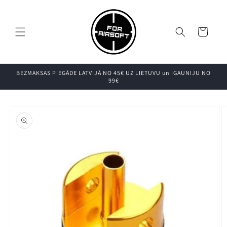
Pāriet uz
saturu
Grozs
BEZMAKSAS PIEGĀDE LATVIJĀ NO 45€ UZ LIETUVU un IGAUNIJU NO
99€
Pāriet uz
produkta
informāciju