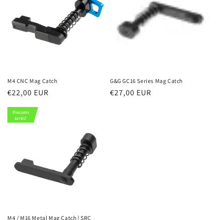
i
j
a
:
M4 CNC Mag Catch
G&G GC16 Series Mag Catch
Parastā
€22,00 EUR
Parastā
€27,00 EUR
cena
cena
Pieejams
uzreiz!
M4 / M16 Metal Mag Catch | SRC