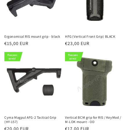
i
j
a
:
Ergonomical RIS mount grip - black
HFG (Vertical Front Grip) BLACK
Parastā
€15,00 EUR
Parastā
€23,00 EUR
cena
cena
Pieejams
Pieejams
uzreiz!
uzreiz!
Cyma Magpul AFG-2 Tactical Grip
Vertical BCM grip for RIS / KeyMod /
(HY-157)
M-LOK mount - OD
Parastā
€20,00 EUR
Parastā
€17,00 EUR