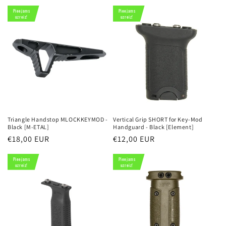
cena
cena
Pieejams
Pieejams
uzreiz!
uzreiz!
Triangle Handstop MLOCKKEYMOD -
Vertical Grip SHORT for Key-Mod
Black [M-ETAL]
Handguard - Black [Element]
Parastā
€18,00 EUR
Parastā
€12,00 EUR
cena
cena
Pieejams
Pieejams
uzreiz!
uzreiz!