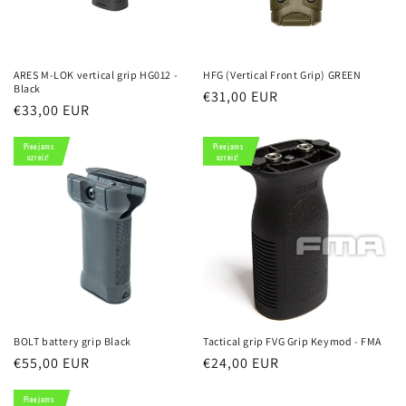
ARES M-LOK vertical grip HG012 -
HFG (Vertical Front Grip) GREEN
Black
Parastā
€31,00 EUR
Parastā
€33,00 EUR
cena
cena
Pieejams
Pieejams
uzreiz!
uzreiz!
BOLT battery grip Black
Tactical grip FVG Grip Keymod - FMA
Parastā
€55,00 EUR
Parastā
€24,00 EUR
cena
cena
Pieejams