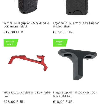
Vertical BCM grip for RIS KeyMod M-
Ergonomic B5 Battery Store Grip for
LOK mount - black
M-LOK -Short
Parastā
€17,00 EUR
Parastā
€17,00 EUR
cena
cena
Pieejams
Pieejams
uzreiz!
uzreiz!
VP23 Tactical Angled Grip KeymodM-
Finger Stop Mini MLOCKKEYMOD -
Lok
Black [M-ETAL]
Parastā
€28,00 EUR
Parastā
€18,00 EUR