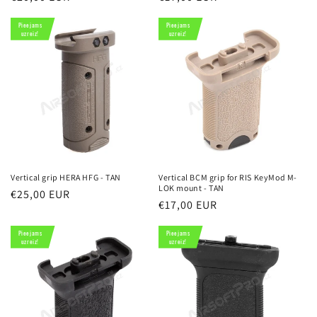
cena
cena
Pieejams
Pieejams
uzreiz!
uzreiz!
Vertical grip HERA HFG - TAN
Vertical BCM grip for RIS KeyMod M-
LOK mount - TAN
Parastā
€25,00 EUR
Parastā
€17,00 EUR
cena
cena
Pieejams
Pieejams
uzreiz!
uzreiz!