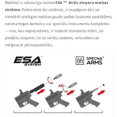
Replikai ir raksturīga iezīme
ESA
™ ātrās atsperu maiņas
sistēma.
Pateicoties šai sistēmai, ir iespējams ātri un
vienkārši pielāgot replikas jaudu spēles laukuma apstākļiem,
neizmantojot darbnīcu vai speciālu instrumentu komplektu
— viss, kas nepieciešams, ir noņemt standarta slīdni, lai
piekļūtu atsperei, lai to varētu noņemt, neizvelkot vai
neizjaucot pārnesumkārbu.