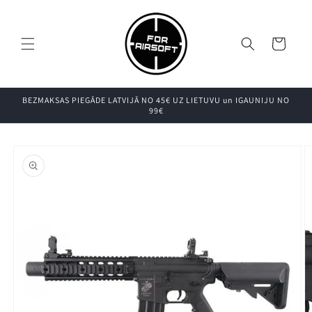
Pāriet uz
saturu
Grozs
BEZMAKSAS PIEGĀDE LATVIJĀ NO 45€ UZ LIETUVU un IGAUNIJU NO
99€
Pāriet uz
produkta
informāciju