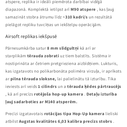
atspere, replika ir ideāli piemērota darbībai vidējā
diapazonā. Komplektā ietilpst arī
M90 atspere
, kas ļauj
samazināt stobra ātrumu līdz
~310 kadri/s
un rezultātā
pielāgot repliku tuvcīņas un iekštelpu operācijām.
Airsoft replikas iekšpusē
Pārnesumkārba satur
8 mm slīdgultņi
kā arī ar
starplikām
tērauda zobrati
uz tiem balstīts. Sistēma ir
nostiprināta ar četriem pretgrieziena aizbīdņiem. Lukturis,
kas izgatavots no polikarbonāta polimēra virzuļa, ir aprīkots
ar
pilna tērauda sloksne,
lai palielinātu tā izturību. Tika
ieviests arī veids
1 cilindrs
un a
tērauda ķēdes pārtraucējs
, kā arī precīzs
rotējoša hop-up kamera
.
Detaļu izturība
ļauj sadarboties ar M140 atsperēm.
Precīzi izgatavotais
rotācijas tipa Hop-Up kamera
lieliski
atbilst
Augstas kvalitātes 6,03 kalibra precīzs stobrs
.