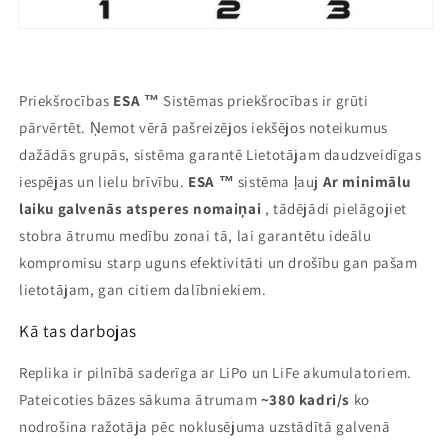
Priekšrocības
ESA
™
Sistēmas priekšrocības ir grūti
pārvērtēt. Ņemot vērā pašreizējos iekšējos noteikumus
dažādās grupās, sistēma garantē Lietotājam daudzveidīgas
iespējas un lielu brīvību.
ESA
™
sistēma ļauj
Ar minimālu
laiku galvenās atsperes nomaiņai
, tādējādi pielāgojiet
stobra ātrumu medību zonai tā, lai garantētu ideālu
kompromisu starp uguns efektivitāti un drošību gan pašam
lietotājam, gan citiem dalībniekiem.
Kā tas darbojas
Replika ir pilnībā saderīga ar LiPo un LiFe akumulatoriem.
Pateicoties bāzes sākuma ātrumam
~380 kadri/s
ko
nodrošina ražotāja pēc noklusējuma uzstādītā galvenā