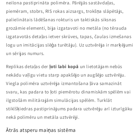
neilona pastiprināta polimēra. Pārējās sastāvdaļas,
piemēram, stobrs, RIS rokas aizsargs, trokšņa slāpētājs,
palielinātais lādēšanas rokturis un taktiskās siksnas
grozāmie elementi, bija izgatavoti no metāla (no tērauda
izgatavotās detaļas ietver skrūves, tapas, čaulas izmešanas
logu un imitācijas slēģa turētāju). Uz uztvērēja ir marķējumi
un sērijas numurs.
Replikas detaļas der
ļoti labi kopā
un lietotājam nebūs
nekādu vaļīgu vietu starp apakšējo un augšējo uztvērēju.
Viegla polimēra uztvērēja izmantošana ļāva samazināt
svaru, kas padara to ļoti piemērotu dinamiskām spēlēm vai
ilgstošām militārajām simulācijas spēlēm. Turklāt
stiklšķiedras pastiprinājums padara uztvērēju arī izturīgāku
nekā polimēru un metāla uztvērēji.
Ātrās atsperu maiņas sistēma