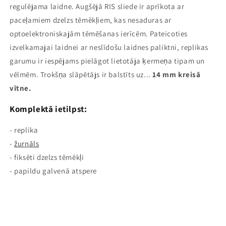
regulējama laidne. Augšējā RIS sliede ir aprīkota ar
paceļamiem dzelzs tēmēkļiem, kas nesaduras ar
optoelektroniskajām tēmēšanas ierīcēm. Pateicoties
izvelkamajai laidnei ar neslīdošu laidnes paliktni, replikas
garumu ir iespējams pielāgot lietotāja ķermeņa tipam un
vēlmēm. Trokšņa slāpētājs ir balstīts uz...
14 mm kreisā
vītne.
Komplektā ietilpst:
- replika
-
žurnāls
- fiksēti dzelzs tēmēkļi
- papildu galvenā atspere