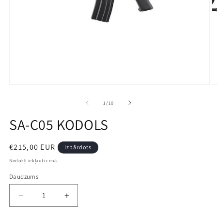
Open
O
media
m
1
2
no
1
/
10
in
in
modal
m
SA-C05 KODOLS
Parastā
€215,00 EUR
Izpārdots
cena
Nodokļi iekļauti cenā.
Daudzums
Decrease
Increase
quantity
quantity