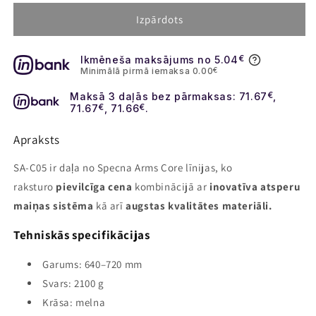
for
for
SA-
SA-
Izpārdots
C05
C05
KODOLS
KODOLS
Ikmēneša maksājums no 5.04
€
Minimālā pirmā iemaksa 0.00
€
Maksā 3 daļās bez pārmaksas: 71.67
€
,
71.67
€
, 71.66
€
.
Apraksts
SA-C05 ir daļa no Specna Arms Core līnijas, ko
raksturo
pievilcīga cena
kombinācijā ar
inovatīva atsperu
maiņas sistēma
kā arī
augstas kvalitātes materiāli.
Tehniskās specifikācijas
Garums: 640–720 mm
Svars: 2100 g
Krāsa: melna