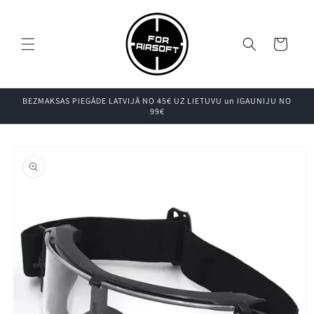
Pāriet uz
saturu
Grozs
BEZMAKSAS PIEGĀDE LATVIJĀ NO 45€ UZ LIETUVU un IGAUNIJU NO
99€
Pāriet uz
produkta
informāciju