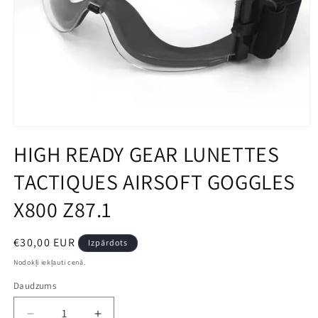
Open
media
HIGH READY GEAR LUNETTES
1
in
TACTIQUES AIRSOFT GOGGLES
modal
X800 Z87.1
Parastā
€30,00 EUR
Izpārdots
cena
Nodokļi iekļauti cenā.
Daudzums