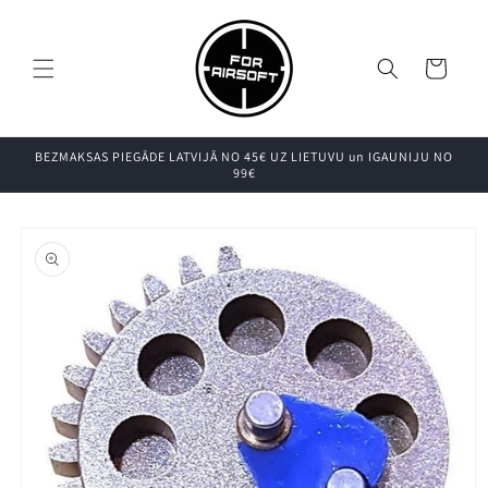
Pāriet uz
saturu
Grozs
BEZMAKSAS PIEGĀDE LATVIJĀ NO 45€ UZ LIETUVU un IGAUNIJU NO
99€
Pāriet uz
produkta
informāciju