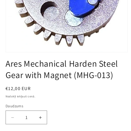
Open
media
Ares Mechanical Harden Steel
1
in
Gear with Magnet (MHG-013)
modal
Parastā
€12,00 EUR
cena
Nodokļi iekļauti cenā.
Daudzums
Decrease
Increase
quantity
quantity