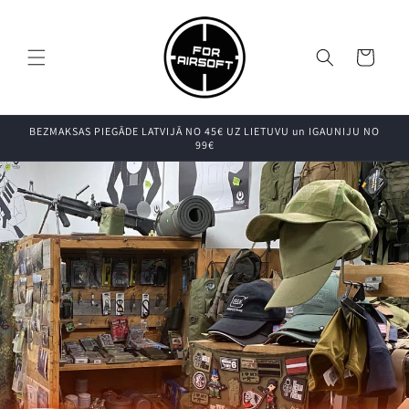
Pāriet uz
saturu
Grozs
BEZMAKSAS PIEGĀDE LATVIJĀ NO 45€ UZ LIETUVU un IGAUNIJU NO
99€